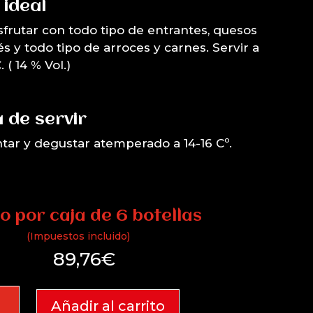
 ideal
isfrutar con todo tipo de entrantes, quesos
és y todo tipo de arroces y carnes. Servir a
 ( 14 % Vol.)
 de servir
ntar y degustar atemperado a 14-16 Cº.
o por caja de 6 botellas
(Impuestos incluido)
89,76
€
tano
Añadir al carrito
4