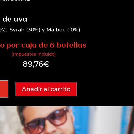
 de uva
%), Syrah (30%) y Malbec (10%)
o por caja de 6 botellas
(Impuestos incluido)
89,76
€
tano
Añadir al carrito
4
che-
idad