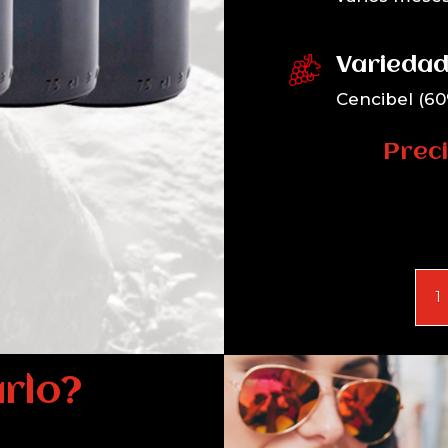
Variedad
Cencibel (60
Preci
Ore
202
Estu
Caja
6
rlo?
ud
cant