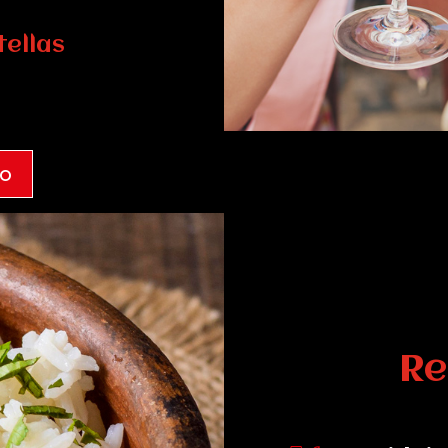
tellas
to
Re