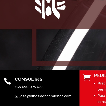
PEDI

CONSULTAS

Preci
+34 690 075 622
pení
Para
✉️ jose@vinoslaencomienda.com
cons