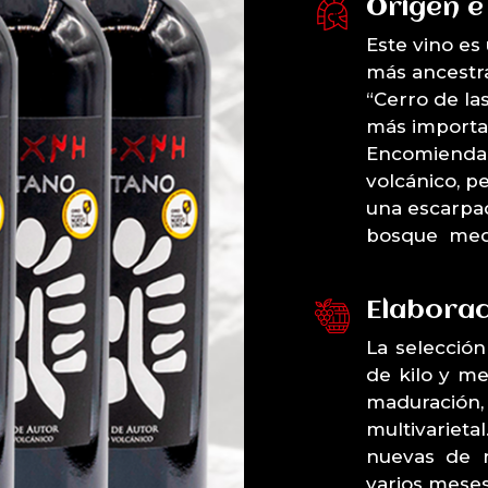
Origen e
Este vino es
más ancestra
“Cerro de la
más importan
Encomienda, 
volcánico, p
una escarpad
bosque medi
Elaborac
La selecció
de kilo y m
maduración
multivariet
nuevas de 
varios meses