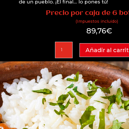
de un pueblo. ¡El final… lo pones tú!
Precio por caja de 6 bo
(Impuestos incluido)
89,76
€
Oretano
Añadir al carri
2024
Estuche-
Caja
6
ud
cantidad