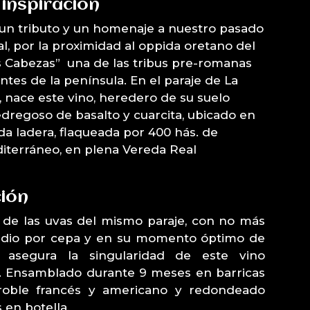
 inspiración
 un tributo y un homenaje a nuestro pasado
l, por la proximidad al oppida oretano del
s Cabezas” una de las tribus pre-romanas
tes de la península. En el paraje de La
nace este vino, heredero de su suelo
edregoso de basalto y cuarcita, ubicado en
a ladera, flaqueada por 400 hás. de
terráneo, en plena Vereda Real
ión
n de las uvas del mismo paraje, con no más
edio por cepa y en su momento óptimo de
, asegura la singularidad de este vino
al. Ensamblado durante 9 meses en barricas
roble francés y americano y redondeado
 en botella.