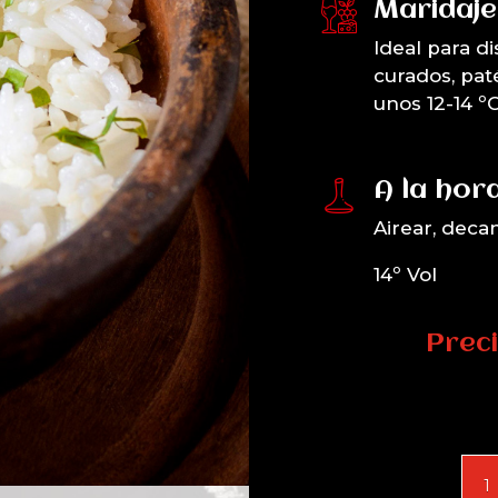
Maridaje
Ideal para d
curados, pat
unos 12-14 ºC.
A la hora
Airear, deca
14º Vol
Preci
Ore
202