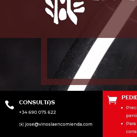
PEDI

CONSULTAS

Preci
+34 690 075 622
pení
Para
✉️ jose@vinoslaencomienda.com
cons