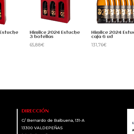
 Estuche
Himilce 2024 Estuche
Himilce 2024 Estu
3 botellas
caja 6 ud
65,88
€
131,76
€
DIRECCIÓN
C/ Bernardo de Balbuena, 131-A
13300 VALDEPEÑAS