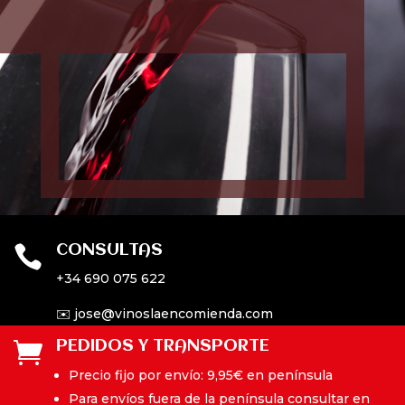
CONSULTAS

+34 690 075 622
✉️ jose@vinoslaencomienda.com
PEDIDOS Y TRANSPORTE

Precio fijo por envío: 9,95€ en península
Para envíos fuera de la península consultar en