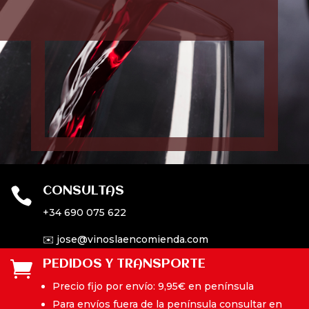
CONSULTAS

+34 690 075 622
✉️ jose@vinoslaencomienda.com
PEDIDOS Y TRANSPORTE

Precio fijo por envío: 9,95€ en península
Para envíos fuera de la península consultar en