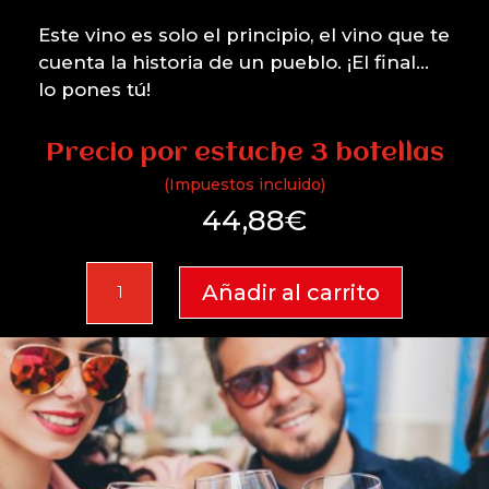
Este vino es solo el principio, el vino que te
cuenta la historia de un pueblo. ¡El final…
lo pones tú!
Precio por estuche 3 botellas
(Impuestos incluido)
44,88
€
Oretano
Añadir al carrito
2024
Estuche
3
botellas
cantidad