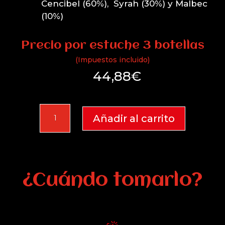
Cencibel (60%), Syrah (30%) y Malbec
(10%)
Precio por estuche 3 botellas
(Impuestos incluido)
44,88
€
Oretano
Añadir al carrito
2024
Estuche
3
botellas
cantidad
¿Cuándo tomarlo?