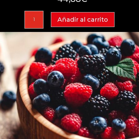
Oretano
Añadir al carrito
2024
Estuche
3
botellas
cantidad