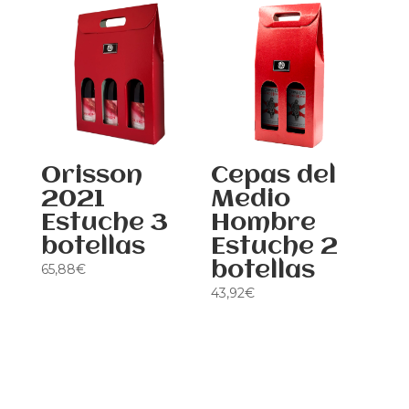
botellas
21,96
€
29,92
€
Orisson
Cepas del
2021
Medio
Estuche 3
Hombre
botellas
Estuche 2
botellas
65,88
€
43,92
€