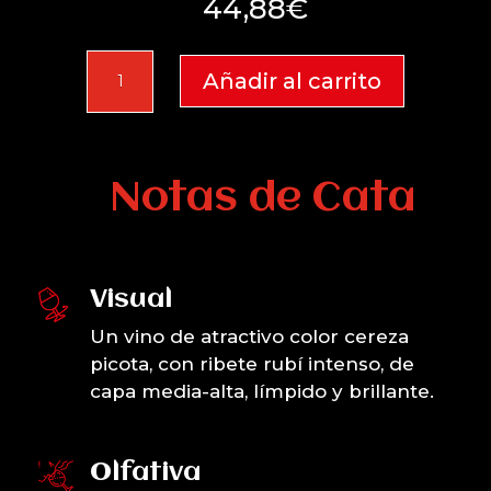
44,88
€
Oretano
Añadir al carrito
2024
Estuche
3
botellas
Notas de Cata
cantidad
Visual
Un vino de atractivo color cereza
picota, con ribete rubí intenso, de
capa media-alta, límpido y brillante.
Olfativa