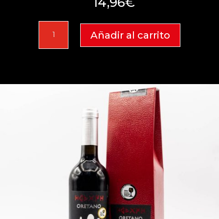
14,96
€
Oretano
Añadir al carrito
2024
cantidad