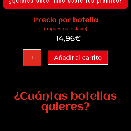
¿Quieres saber más sobre los premios?
Precio por botella
(Impuestos incluido)
14,96
€
Oretano
Añadir al carrito
2024
cantidad
¿Cuántas botellas
quieres?