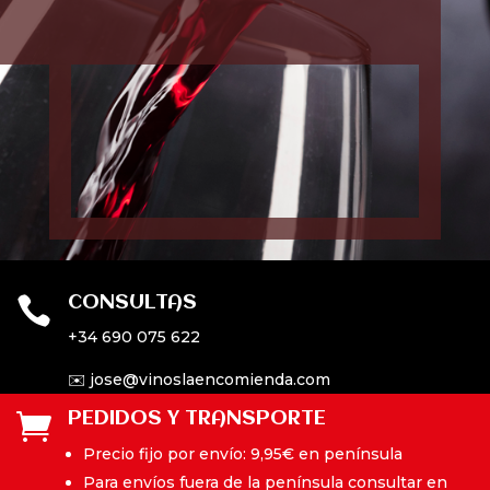
CONSULTAS

+34 690 075 622
✉️ jose@vinoslaencomienda.com
PEDIDOS Y TRANSPORTE

Precio fijo por envío: 9,95€ en península
Para envíos fuera de la península consultar en