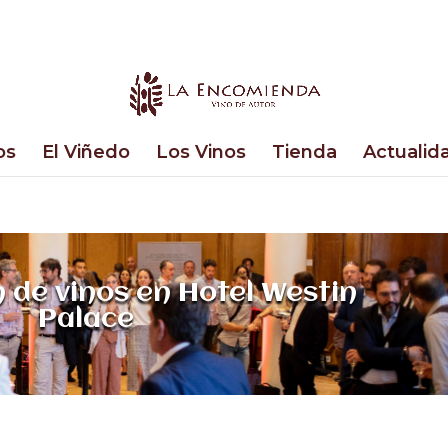
os
El Viñedo
Los Vinos
Tienda
Actualid
 de vinos en Hotel Westin
Palace