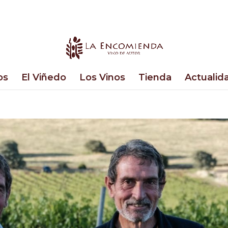
os
El Viñedo
Los Vinos
Tienda
Actualid