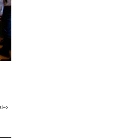
n
tivo