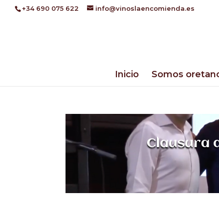
+34 690 075 622
info@vinoslaencomienda.es
Inicio
Somos oretan
Clausura d