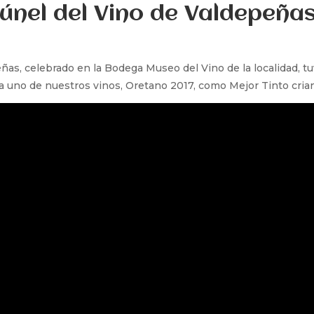
Túnel del Vino de Valdepeña
ñas, celebrado en la Bodega Museo del Vino de la localidad, tu
a uno de nuestros vinos, Oretano 2017, como Mejor Tinto cria