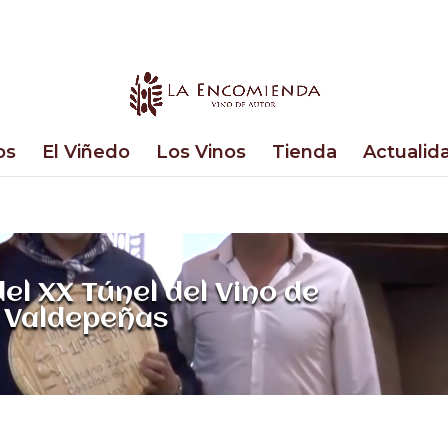
os
El Viñedo
Los Vinos
Tienda
Actualid
el XX Túnel del Vino de
Valdepeñas